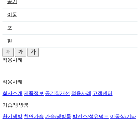
공기
이동
포
현
적용사례
적용사례
회사소개
제품정보
공기질개선
적용사례
고객센터
가습/냉방룸
환기냉방
천연가습
가습/냉방룸
발전소/섬유덕트
이동식/기타