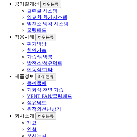
공기질개선
하위분류
클린쿨 시스템
열교환 환기시스템
발전소 냉각 시스템
쿨링패드
적용사례
하위분류
환기냉방
천연가습
가습/냉방룸
발전소/섬유덕트
이동식/기타
제품정보
하위분류
클린쿨팬
기화식 천연 가습
VENT FAN/쿨링패드
섬유덕트
원적외선난방기
회사소개
하위분류
개요
연혁
오시는길