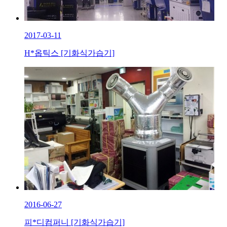
2017-03-11
H*옵틱스 [기화식가습기]
2016-06-27
피*디컴퍼니 [기화식가습기]