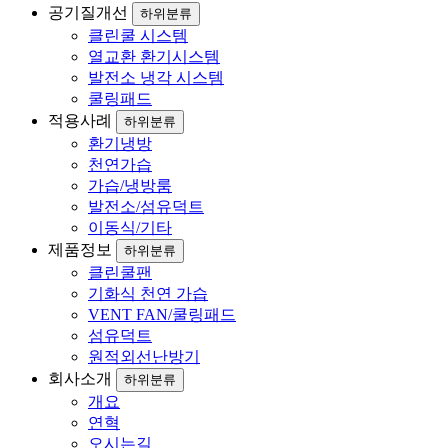
공기질개선
하위분류
클린쿨 시스템
열교환 환기시스템
발전소 냉각 시스템
쿨링패드
적용사례
하위분류
환기냉방
천연가습
가습/냉방룸
발전소/섬유덕트
이동식/기타
제품정보
하위분류
클린쿨팬
기화식 천연 가습
VENT FAN/쿨링패드
섬유덕트
원적외선난방기
회사소개
하위분류
개요
연혁
오시는길