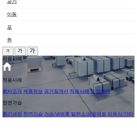
공기
이동
포
현
적용사례
적용사례
회사소개
제품정보
공기질개선
적용사례
고객센터
천연가습
환기냉방
천연가습
가습/냉방룸
발전소/섬유덕트
이동식/기타