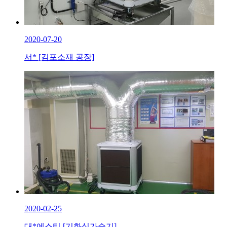
2020-07-20
서* [김포소재 공장]
2020-02-25
대*에스티 [기화식가습기]