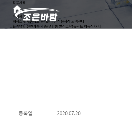
적용사례
적용사례
회사소개
제품정보
공기질개선
적용사례
고객센터
환기냉방
천연가습
가습/냉방룸
발전소/섬유덕트
이동식/기타
등록일
2020.07.20