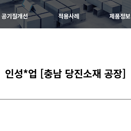
공기질개선
적용사례
제품정보
인성*업 [충남 당진소재 공장]