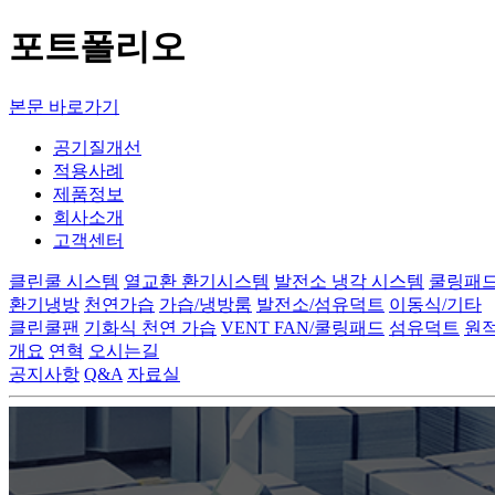
포트폴리오
본문 바로가기
공기질개선
적용사례
제품정보
회사소개
고객센터
클린쿨 시스템
열교환 환기시스템
발전소 냉각 시스템
쿨링패
환기냉방
천연가습
가습/냉방룸
발전소/섬유덕트
이동식/기타
클린쿨팬
기화식 천연 가습
VENT FAN/쿨링패드
섬유덕트
원
개요
연혁
오시는길
공지사항
Q&A
자료실