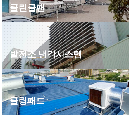
클린쿨팬
발전소 냉각시스템
쿨링패드