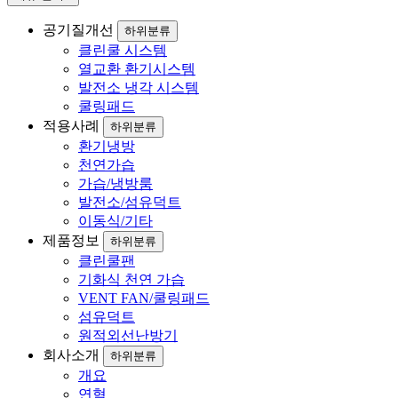
공기질개선
하위분류
클린쿨 시스템
열교환 환기시스템
발전소 냉각 시스템
쿨링패드
적용사례
하위분류
환기냉방
천연가습
가습/냉방룸
발전소/섬유덕트
이동식/기타
제품정보
하위분류
클린쿨팬
기화식 천연 가습
VENT FAN/쿨링패드
섬유덕트
원적외선난방기
회사소개
하위분류
개요
연혁