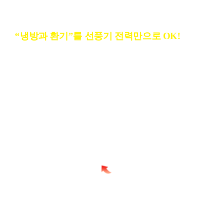
Clean Cool Fan System
“냉방과 환기”를 선풍기 전력만으로 OK!
공장 공기질 개선 Clean Cool Fan System / 냉풍급기·강제배기
공기질개선 클린쿨팬 시스템은 에어필터(프리, 미디움, 워터)가 장착된 
쿨팬에 의해 외부에서 청정 공기를 다량 급기하여 출입문, 건물틈새, 배
치로 오염공기를 배출하는 고효율 청정환기 방식이며, 하절기 기화냉방의
월한 에너지 세이빙 효과로 시설 투자비의 조기회수는 물론, 탄소배출량
축에도 크게 기여하는 환경친화적 솔루션입니다.
자세히보기+